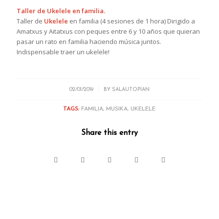
Taller de Ukelele en familia.
Taller de
Ukelele
en familia (4 sesiones de 1 hora) Dirigido a
Amatxus y Aitatxus con peques entre 6 y 10 años que quieran
pasar un rato en familia haciendo música juntos.
Indispensable traer un ukelele!
/
02/01/2019
BY
SALAUTOPIAN
TAGS:
FAMILIA
,
MUSIKA
,
UKELELE
Share this entry