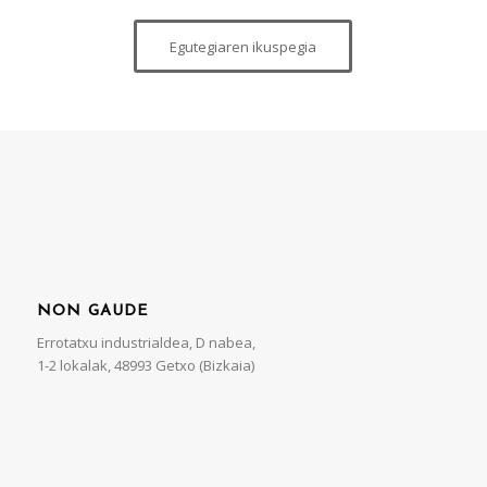
Egutegiaren ikuspegia
NON GAUDE
Errotatxu industrialdea, D nabea,
1-2 lokalak, 48993 Getxo (Bizkaia)