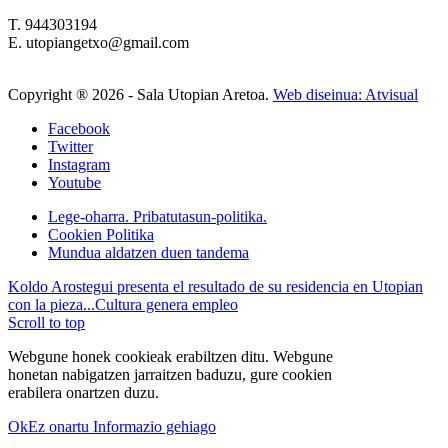
T. 944303194
E. utopiangetxo@gmail.com
Copyright ®
2026 - Sala Utopian Aretoa.
Web diseinua: Atvisual
Facebook
Twitter
Instagram
Youtube
Lege-oharra. Pribatutasun-politika.
Cookien Politika
Mundua aldatzen duen tandema
Koldo Arostegui presenta el resultado de su residencia en Utopian
con la pieza...
Cultura genera empleo
Scroll to top
Webgune honek cookieak erabiltzen ditu. Webgune
honetan nabigatzen jarraitzen baduzu, gure cookien
erabilera onartzen duzu.
Ok
Ez onartu
Informazio gehiago