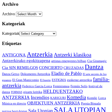
Archivo
Archivo
Kategoriak
Kategoriak
Etiquetas
Antzerkia
Antzerki klasikoa
ANTIGONA
Antzerkirako egokitzapena
artistas emergentes bilbao
Cia Giramagic
Dantza
Cia SIN REMILGOS
CONCIERTO
CRUZADAS
Eladio de Pablo
Danza Getxo
Dokumento Antzerkia
El arte secreto de los
familia-
El Gran Manicomio
ESTIGMA
euskeraz antzerkia
gusanos
El huerto
antzerkia
Federico Garcia Lorca
Feminismoa
Fermín Solís
festival de
HELDUENTZAKO
danza
gizarte kritika
FORMAS
Komedia
ANTZERKIA
Incendios
KARIGURI
Komiki
Lorca
OBJEKTUEN ANTZERKIA
Música en directo
Poesia Bisuala
SALA UTOPIAN
Sala Utopian
putzua begi-bistan