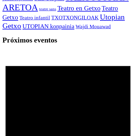
ARETOA
Teatro en Getxo
Teatro
teatre sans
Utopian
Getxo
TXOTXONGILOAK
Teatro infantil
Getxo
UTOPIAN konpainia
Wajdi Mouawad
Próximos eventos