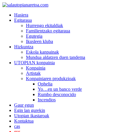
Hasiera
Egitaraua
Hurrengo ekitaldiak
Familientzako egitaraua
Egutegia
Ikusleen kluba
Hizkuntza
Eskola kanpainak
Mundua aldatzen duen tandema
UTOPIAN konpainia
Konpainia
Artistak
Konpainiaren produkzioak
Ophelia
Yo…en un banco verde
Rumbo desconocido
Incendios
Gaur egun
Egin lan gurekin
Utopian ikastaroak
Kontaktua
cas
eus