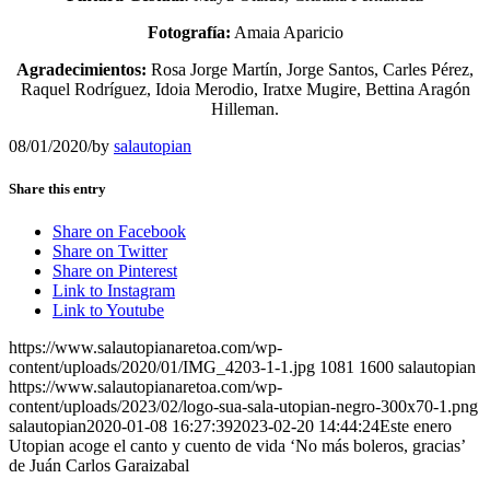
Fotografía:
Amaia Aparicio
Agradecimientos:
Rosa Jorge Martín, Jorge Santos, Carles Pérez,
Raquel Rodríguez, Idoia Merodio, Iratxe Mugire, Bettina Aragón
Hilleman.
08/01/2020
/
by
salautopian
Share this entry
Share on Facebook
Share on Twitter
Share on Pinterest
Link to Instagram
Link to Youtube
https://www.salautopianaretoa.com/wp-
content/uploads/2020/01/IMG_4203-1-1.jpg
1081
1600
salautopian
https://www.salautopianaretoa.com/wp-
content/uploads/2023/02/logo-sua-sala-utopian-negro-300x70-1.png
salautopian
2020-01-08 16:27:39
2023-02-20 14:44:24
Este enero
Utopian acoge el canto y cuento de vida ‘No más boleros, gracias’
de Juán Carlos Garaizabal