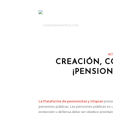
AC
CREACIÓN, C
¡PENSION
La Plataforma de pensionistas y Utopian
prese
pensiones públicas. Las pensiones públicas es un
protección y defensa debe ser objetivo prioritari