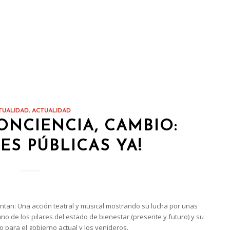
TUALIDAD
,
ACTUALIDAD
ONCIENCIA, CAMBIO:
ES PÚBLICAS YA!
ntan: Una acción teatral y musical mostrando su lucha por unas
o de los pilares del estado de bienestar (presente y futuro) y su
o para el gobierno actual y los venideros.