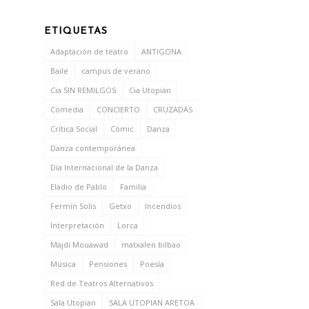
ETIQUETAS
Adaptación de teatro
ANTIGONA
Baile
campus de verano
Cia SIN REMILGOS
Cia Utopian
Comedia
CONCIERTO
CRUZADAS
Crítica Social
Cómic
Danza
Danza contemporánea
Día Internacional de la Danza
Eladio de Pablo
Familia
Fermín Solís
Getxo
Incendios
Interpretación
Lorca
Majdi Mouawad
matxalen bilbao
Música
Pensiones
Poesía
Red de Teatros Alternativos
Sala Utopian
SALA UTOPIAN ARETOA