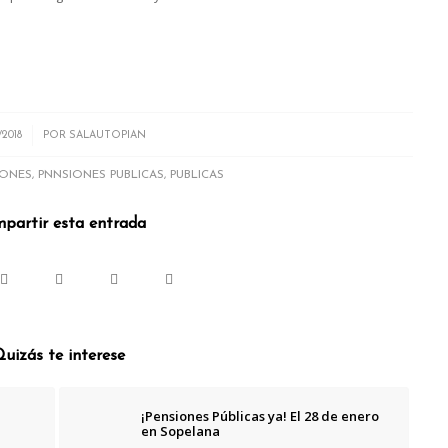
/2018
POR
SALAUTOPIAN
IONES
,
PNNSIONES PUBLICAS
,
PUBLICAS
partir esta entrada
uizás te interese
¡Pensiones Públicas ya! El 28 de enero
en Sopelana