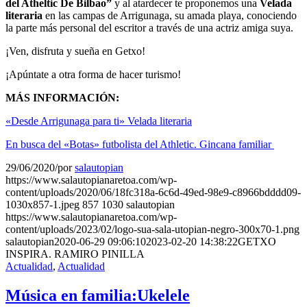
del Atheltic De Bilbao”
y al atardecer te proponemos una
Velada
literaria
en las campas de Arrigunaga, su amada playa, conociendo
la parte más personal del escritor a través de una actriz amiga suya.
¡Ven, disfruta y sueña en Getxo!
¡Apúntate a otra forma de hacer turismo!
MÁS INFORMACIÓN:
«Desde Arrigunaga para ti» Velada literaria
En busca del «Botas» futbolista del Athletic. Gincana familiar
29/06/2020
/
por
salautopian
https://www.salautopianaretoa.com/wp-
content/uploads/2020/06/18fc318a-6c6d-49ed-98e9-c8966bdddd09-
1030x857-1.jpeg
857
1030
salautopian
https://www.salautopianaretoa.com/wp-
content/uploads/2023/02/logo-sua-sala-utopian-negro-300x70-1.png
salautopian
2020-06-29 09:06:10
2023-02-20 14:38:22
GETXO
INSPIRA. RAMIRO PINILLA
Actualidad
,
Actualidad
Música en familia:Ukelele