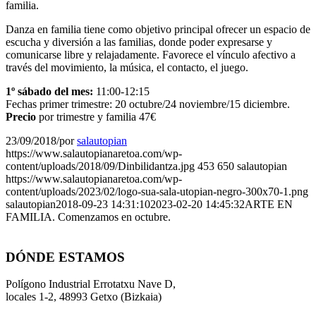
familia.
Danza en familia tiene como objetivo principal ofrecer un espacio de
escucha y diversión a las familias, donde poder expresarse y
comunicarse libre y relajadamente. Favorece el vínculo afectivo a
través del movimiento, la música, el contacto, el juego.
1º sábado del mes:
11:00-12:15
Fechas primer trimestre: 20 octubre/24 noviembre/15 diciembre.
Precio
por trimestre y familia 47€
23/09/2018
/
por
salautopian
https://www.salautopianaretoa.com/wp-
content/uploads/2018/09/Dinbilidantza.jpg
453
650
salautopian
https://www.salautopianaretoa.com/wp-
content/uploads/2023/02/logo-sua-sala-utopian-negro-300x70-1.png
salautopian
2018-09-23 14:31:10
2023-02-20 14:45:32
ARTE EN
FAMILIA. Comenzamos en octubre.
DÓNDE ESTAMOS
Polígono Industrial Errotatxu Nave D,
locales 1-2, 48993 Getxo (Bizkaia)