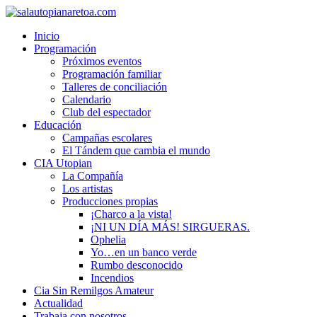
Inicio
Programación
Próximos eventos
Programación familiar
Talleres de conciliación
Calendario
Club del espectador
Educación
Campañas escolares
El Tándem que cambia el mundo
CIA Utopian
La Compañía
Los artistas
Producciones propias
¡Charco a la vista!
¡NI UN DÍA MÁS! SIRGUERAS.
Ophelia
Yo…en un banco verde
Rumbo desconocido
Incendios
Cia Sin Remilgos Amateur
Actualidad
Trabaja con nosotros