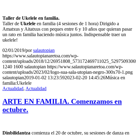
Taller de Ukelele en familia.
Taller de
Ukelele
en familia (4 sesiones de 1 hora) Dirigido a
Amatxus y Aitatxus con peques entre 6 y 10 años que quieran pasar
un rato en familia haciendo música juntos. Indispensable traer un
ukelele!
02/01/2019
/
por
salautopian
https://www.salautopianaretoa.com/wp-
content/uploads/2018/12/26951808_573172469711025_5297509306
1240
1600
salautopian
https://www.salautopianaretoa.com/wp-
content/uploads/2023/02/logo-sua-sala-utopian-negro-300x70-1.png
salautopian
2019-01-02 13:23:59
2023-02-20 14:45:26
Música en
familia:Ukelele
Actualidad
,
Actualidad
ARTE EN FAMILIA. Comenzamos en
octubre.
Dinbilidantza
comienza el 20 de octubre, su sesiones de danza en