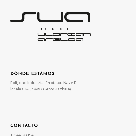
DÓNDE ESTAMOS
Polígono Industrial Errotatxu Nave D,
locales 1-2, 48993 Getxo (Bizkaia)
CONTACTO
T. 944303194