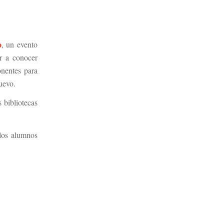
o
, un evento
ar a conocer
onentes para
uevo.
 bibliotecas
los alumnos