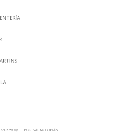
RENTERÍA
R
MARTINS
ILA
/
26/03/2019
POR
SALAUTOPIAN