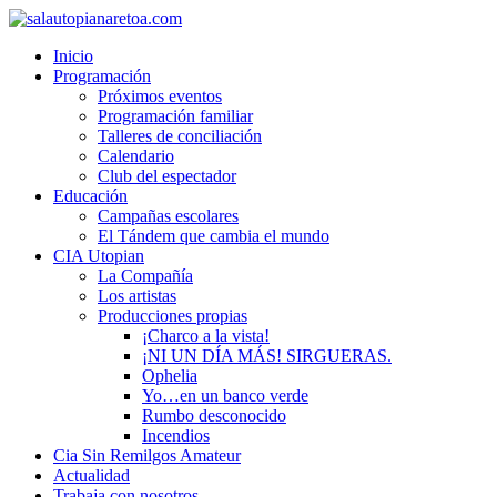
Inicio
Programación
Próximos eventos
Programación familiar
Talleres de conciliación
Calendario
Club del espectador
Educación
Campañas escolares
El Tándem que cambia el mundo
CIA Utopian
La Compañía
Los artistas
Producciones propias
¡Charco a la vista!
¡NI UN DÍA MÁS! SIRGUERAS.
Ophelia
Yo…en un banco verde
Rumbo desconocido
Incendios
Cia Sin Remilgos Amateur
Actualidad
Trabaja con nosotros