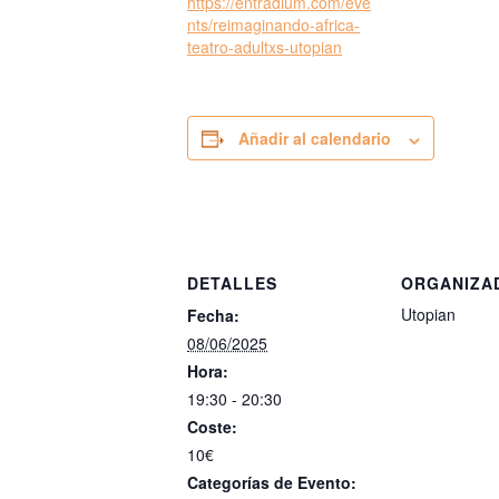
https://entradium.com/eve
nts/reimaginando-africa-
teatro-adultxs-utopian
Añadir al calendario
DETALLES
ORGANIZA
Utopian
Fecha:
08/06/2025
Hora:
19:30 - 20:30
Coste:
10€
Categorías de Evento: