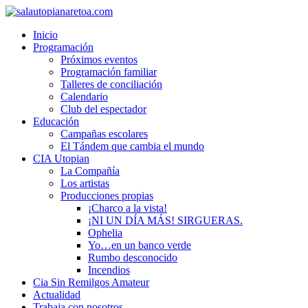
Inicio
Programación
Próximos eventos
Programación familiar
Talleres de conciliación
Calendario
Club del espectador
Educación
Campañas escolares
El Tándem que cambia el mundo
CIA Utopian
La Compañía
Los artistas
Producciones propias
¡Charco a la vista!
¡NI UN DÍA MÁS! SIRGUERAS.
Ophelia
Yo…en un banco verde
Rumbo desconocido
Incendios
Cia Sin Remilgos Amateur
Actualidad
Trabaja con nosotros