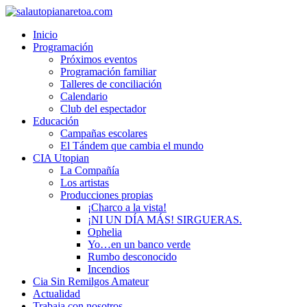
Inicio
Programación
Próximos eventos
Programación familiar
Talleres de conciliación
Calendario
Club del espectador
Educación
Campañas escolares
El Tándem que cambia el mundo
CIA Utopian
La Compañía
Los artistas
Producciones propias
¡Charco a la vista!
¡NI UN DÍA MÁS! SIRGUERAS.
Ophelia
Yo…en un banco verde
Rumbo desconocido
Incendios
Cia Sin Remilgos Amateur
Actualidad
Trabaja con nosotros