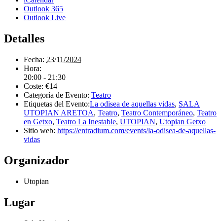
Outlook 365
Outlook Live
Detalles
Fecha:
23/11/2024
Hora:
20:00 - 21:30
Coste:
€14
Categoría de Evento:
Teatro
Etiquetas del Evento:
La odisea de aquellas vidas
,
SALA
UTOPIAN ARETOA
,
Teatro
,
Teatro Contemporáneo
,
Teatro
en Getxo
,
Teatro La Inestable
,
UTOPIAN
,
Utopian Getxo
Sitio web:
https://entradium.com/events/la-odisea-de-aquellas-
vidas
Organizador
Utopian
Lugar