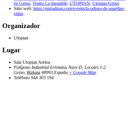
en Getxo
,
Teatro La Inestable
,
UTOPIAN
,
Utopian Getxo
Sitio web:
https://entradium.com/events/la-odisea-de-aquellas-
vidas
Organizador
Utopian
Lugar
Sala Utopian Aretoa
Polígono Industrial Errotatxu Nave D, Locales 1-2
Getxo
,
Bizkaia
48993
España
+ Google Map
Teléfono
944 303 194