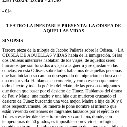
23/11/2024/ 20:00
-
21:30
-
€14
TEATRO LA INESTABLE PRESENTA: LA ODISEA DE
AQUELLAS VIDAS
SINOPSIS
Tercera pieza de la trilogía de Jacobo Pallarés sobre la Odisea. «LA
ODISEA DE AQUELLAS VIDAS habla de la inmigración. Si las
dos Odiseas anteriores hablaban de los viajes, de aquellos seres
humanos que son forzados a viajar a la guerra y se quedan en las
cunetas, en esta Odisea, sobre todo, hablamos de aquellas personas
que han iniciado su camino desesperado de migración en busca de
una mejor vida. Hablamos en concreto, y como escena que nutre
todo el texto y toda la poética del relato, de las personas migrantes
que tienen que pasar por el desierto de Túnez. Hablamos del drama
de Fati y Marie, una madre y una hija que murieron cruzando el
desierto de Túnez buscando una vida mejor. Madre e hija de 30 y 6
años respectivamente. Su muerte le pone nombre al infierno que
están viviendo centenares de migrantes lanzados por el ejército de
Túnez a este terrible desierto fronterizo con Libia, donde, con
temperaturas de 50 grados, es imposible sobrevivir sin refugio,
comida y sin agua. La obra recorre el cuerpo de la mujer y la hija, y