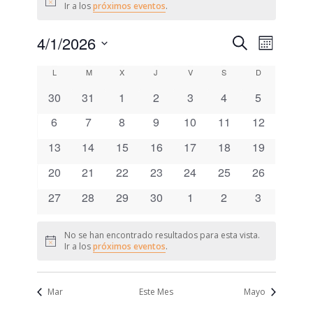
Aviso
Ir a los
próximos eventos
.
4/1/2026
Navegaci
Navega
Buscar
Mes
de
de
Selecciona
vistas
Calendario
L
LUNES
M
MARTES
X
MIÉRCOLES
J
JUEVES
V
VIERNES
S
SÁBADO
D
DOMINGO
la
búsqueda
de
fecha.
de
0
0
0
0
0
0
0
30
31
1
2
3
4
5
Evento
y
eventos
eventos
eventos
eventos
eventos
eventos
eventos
Eventos
0
0
0
0
0
0
0
6
7
8
9
10
11
12
vistas
eventos
eventos
eventos
eventos
eventos
eventos
eventos
de
0
0
0
0
0
0
0
13
14
15
16
17
18
19
eventos
eventos
eventos
eventos
eventos
eventos
eventos
Eventos
0
0
0
0
0
0
0
20
21
22
23
24
25
26
eventos
eventos
eventos
eventos
eventos
eventos
eventos
0
0
0
0
0
0
0
27
28
29
30
1
2
3
eventos
eventos
eventos
eventos
eventos
eventos
eventos
No se han encontrado resultados para esta vista.
Aviso
Ir a los
próximos eventos
.
Mar
Este Mes
Mayo