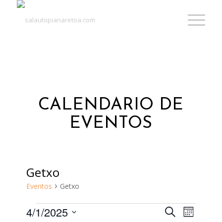
CALENDARIO DE
EVENTOS
Getxo
Eventos
Getxo
Eventos
4/1/2025
Navegaci
Navega
Buscar
Mes
de