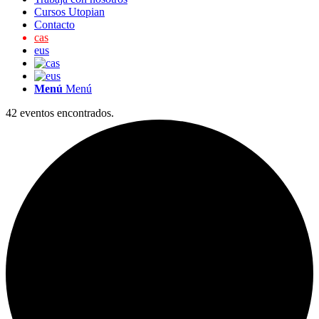
Cursos Utopian
Contacto
cas
eus
Menú
Menú
42 eventos encontrados.