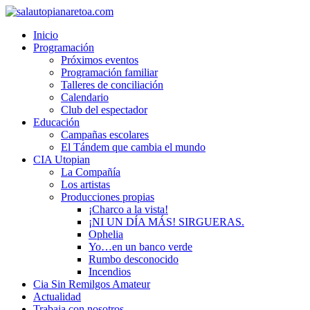
Inicio
Programación
Próximos eventos
Programación familiar
Talleres de conciliación
Calendario
Club del espectador
Educación
Campañas escolares
El Tándem que cambia el mundo
CIA Utopian
La Compañía
Los artistas
Producciones propias
¡Charco a la vista!
¡NI UN DÍA MÁS! SIRGUERAS.
Ophelia
Yo…en un banco verde
Rumbo desconocido
Incendios
Cia Sin Remilgos Amateur
Actualidad
Trabaja con nosotros