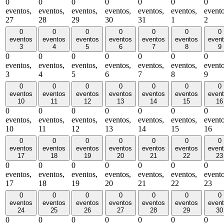
0
0
0
0
0
0
0
eventos,
eventos,
eventos,
eventos,
eventos,
eventos,
evento
27
28
29
30
31
1
2
0
0
0
0
0
0
0
eventos
eventos
eventos
eventos
eventos
eventos
even
3
4
5
6
7
8
9
0
0
0
0
0
0
0
eventos,
eventos,
eventos,
eventos,
eventos,
eventos,
evento
3
4
5
6
7
8
9
0
0
0
0
0
0
0
eventos
eventos
eventos
eventos
eventos
eventos
even
10
11
12
13
14
15
16
0
0
0
0
0
0
0
eventos,
eventos,
eventos,
eventos,
eventos,
eventos,
evento
10
11
12
13
14
15
16
0
0
0
0
0
0
0
eventos
eventos
eventos
eventos
eventos
eventos
even
17
18
19
20
21
22
23
0
0
0
0
0
0
0
eventos,
eventos,
eventos,
eventos,
eventos,
eventos,
evento
17
18
19
20
21
22
23
0
0
0
0
0
0
0
eventos
eventos
eventos
eventos
eventos
eventos
even
24
25
26
27
28
29
30
0
0
0
0
0
0
0