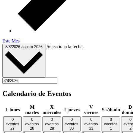
Este Mes
Selecciona la fecha.
8/8/2026
agosto 2026
Calendario de Eventos
M
X
V
D
L
lunes
J
jueves
S
sábado
martes
miércoles
viernes
domi
0
0
0
0
0
0
0
eventos
eventos
eventos
eventos
eventos
eventos
even
27
28
29
30
31
1
2