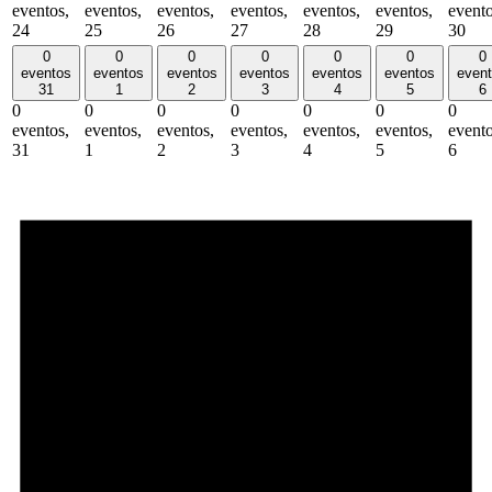
eventos,
eventos,
eventos,
eventos,
eventos,
eventos,
evento
24
25
26
27
28
29
30
0
0
0
0
0
0
0
eventos
eventos
eventos
eventos
eventos
eventos
even
31
1
2
3
4
5
6
0
0
0
0
0
0
0
eventos,
eventos,
eventos,
eventos,
eventos,
eventos,
evento
31
1
2
3
4
5
6